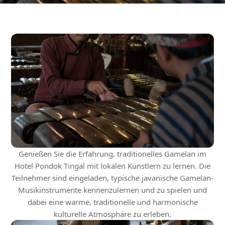
Genießen Sie die Erfahrung, traditionelles Gamelan im
Hotel Pondok Tingal mit lokalen Künstlern zu lernen. Die
Teilnehmer sind eingeladen, typische javanische Gamelan-
Musikinstrumente kennenzulernen und zu spielen und
dabei eine warme, traditionelle und harmonische
kulturelle Atmosphäre zu erleben.