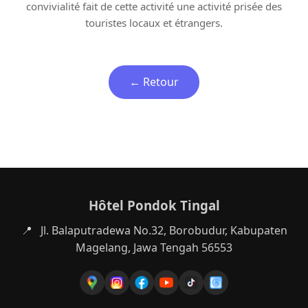
convivialité fait de cette activité une activité prisée des
touristes locaux et étrangers.
← Retour
Hôtel Pondok Tingal
📍
Jl. Balaputradewa No.32, Borobudur, Kabupaten
Magelang, Jawa Tengah 56553