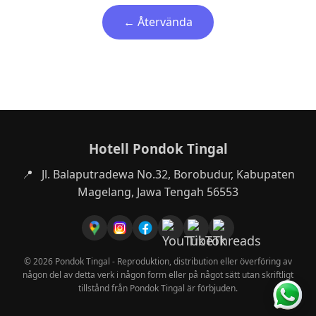
← Återvända
Hotell Pondok Tingal
📍
Jl. Balaputradewa No.32, Borobudur, Kabupaten
Magelang, Jawa Tengah 56553
© 2026 Pondok Tingal - Reproduktion, distribution eller överföring av
någon del av detta verk i någon form eller på något sätt utan skriftligt
tillstånd från Pondok Tingal är förbjuden.