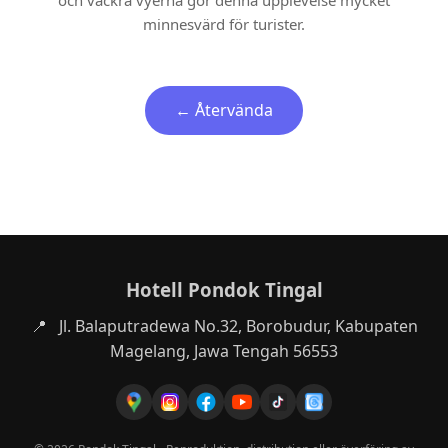
och vackra vyerna gör denna upplevelse mycket
minnesvärd för turister.
← Återvända
Hotell Pondok Tingal
📍
Jl. Balaputradewa No.32, Borobudur, Kabupaten
Magelang, Jawa Tengah 56553