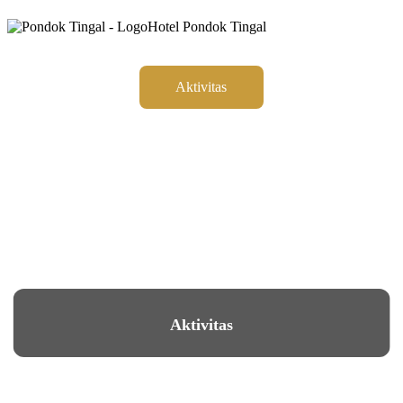
Hotel Pondok Tingal
Kamar
Aktivitas
Galeri
Fasilitas & Servis
Kontak
Aktivitas