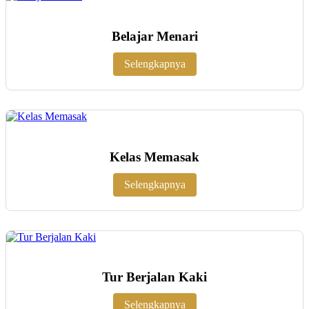
Belajar Menari
Selengkapnya
Kelas Memasak
Selengkapnya
Tur Berjalan Kaki
Selengkapnya