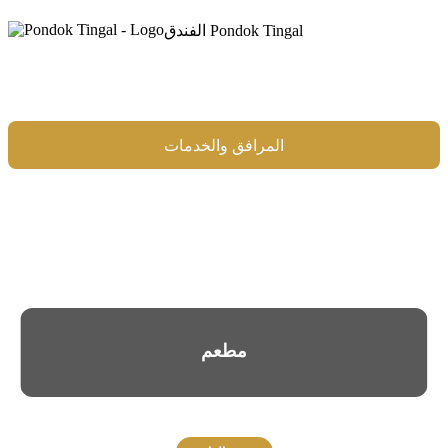
الفندق Pondok Tingal
معرض
نشاط
غرفة
المرافق والخدمات
اتصال
مطعم