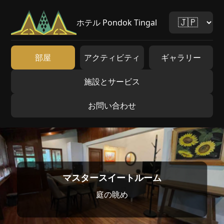
ホテル Pondok Tingal
部屋
アクティビティ
ギャラリー
施設とサービス
お問い合わせ
マスタースイートルーム
庭の眺め