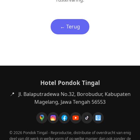
← Terug
Hotel Pondok Tingal
📍
Jl. Balaputradewa No.32, Borobudur, Kabupaten
Magelang, Jawa Tengah 56553
© 2026 Pondok Tingal - Reproductie, distributie of overdracht van enig
deel van dit werk in welke vorm of op welke manier dan ook zonder de