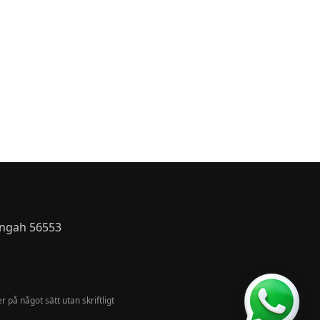
engah 56553
 på något sätt utan skriftligt