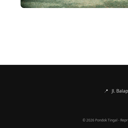
📍
Jl. Bal
© 2026 Pondok Tingal - Reprod