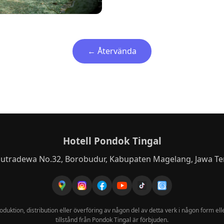
← Återvända
Hotell Pondok Tingal
aputradewa No.32, Borobudur, Kabupaten Magelang, Jawa T
uktion, distribution eller överföring av någon del av detta verk i någon form eller
tillstånd från Pondok Tingal är förbjuden.