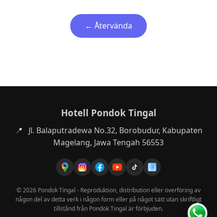
← Återvända
Hotell Pondok Tingal
📍
Jl. Balaputradewa No.32, Borobudur, Kabupaten
Magelang, Jawa Tengah 56553
© 2026 Pondok Tingal - Reproduktion, distribution eller överföring av
någon del av detta verk i någon form eller på något sätt utan skriftligt
tillstånd från Pondok Tingal är förbjuden.