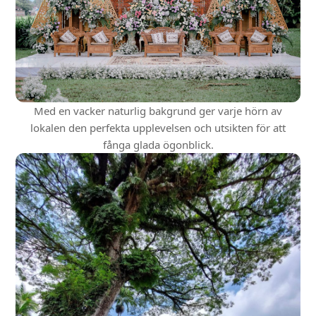
Med en vacker naturlig bakgrund ger varje hörn av
lokalen den perfekta upplevelsen och utsikten för att
fånga glada ögonblick.