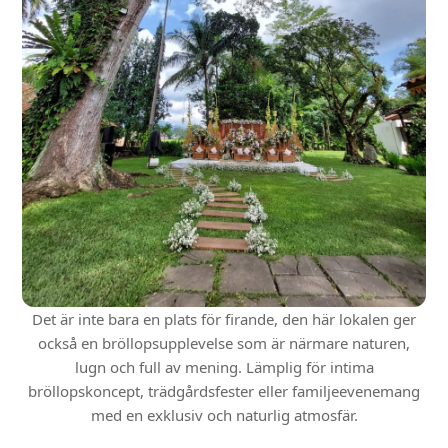
Det är inte bara en plats för firande, den här lokalen ger
också en bröllopsupplevelse som är närmare naturen,
lugn och full av mening. Lämplig för intima
bröllopskoncept, trädgårdsfester eller familjeevenemang
med en exklusiv och naturlig atmosfär.