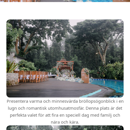
Presentera varma och minnesvärda bröllopsögonblick i en
lugn och romantisk utomhusatmosfär. Denna plats är det
perfekta valet för att fira en speciell dag med familj och
nära och kära.