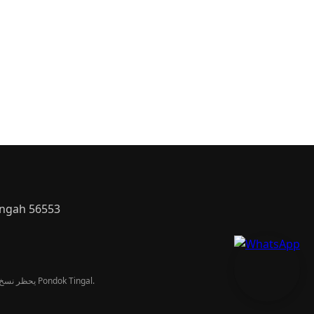
engah 56553
© 2026 Pondok Tingal - يحظر نسخ أو توزيع أو نقل أي جزء من هذا العمل بأي شكل أو بأي وسيلة دون الحصول على إذن كتابي من Pondok Tingal.