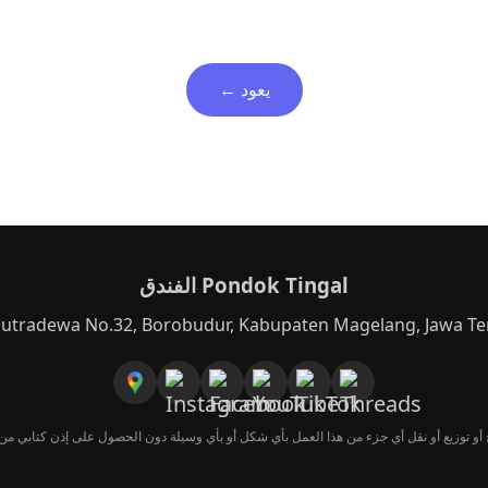
← يعود
الفندق Pondok Tingal
aputradewa No.32, Borobudur, Kabupaten Magelang, Jawa T