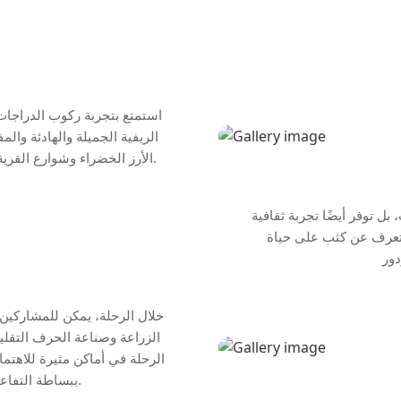
استمتع بتجربة ركوب الدراجات 
الريفية الجميلة والهادئة والم
الأرز الخضراء وشوارع القرية التقليدية والمناظر الطبيعية البكر عند سفح تلال مينوريه.
بل توفر أيضًا تجربة ثقافية
لتعرف عن كثب على حياة
خلال الرحلة، يمكن للمشاركين أ
الزراعة وصناعة الحرف التقلي
الرحلة في أماكن مثيرة للاهتما
ببساطة التفاعل مع السكان المحليين الودودين والمرحبين.