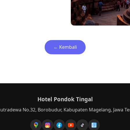
← Kembali
Hotel Pondok Tingal
aputradewa No.32, Borobudur, Kabupaten Magelang, Jawa T