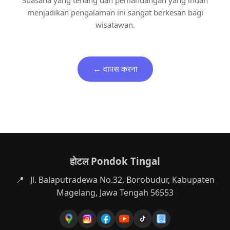
Suasana yang tenang dan pemandangan yang indah
menjadikan pengalaman ini sangat berkesan bagi
wisatawan.
← वापस करना
होटल Pondok Tingal
📍
Jl. Balaputradewa No.32, Borobudur, Kabupaten
Magelang, Jawa Tengah 56553