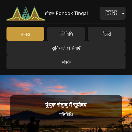
होटल Pondok Tingal
कमरा
गतिविधि
गैलरी
सुविधाएं एवं सेवाएँ
संपर्क
पुंथुक सेतुम्बु में सूर्योदय
गतिविधि